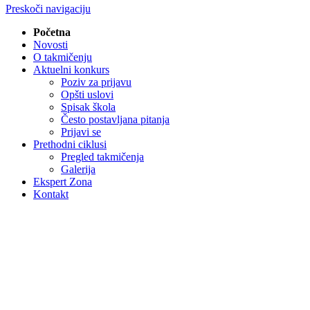
Preskoči navigaciju
Početna
Novosti
O takmičenju
Aktuelni konkurs
Poziv za prijavu
Opšti uslovi
Spisak škola
Često postavljana pitanja
Prijavi se
Prethodni ciklusi
Pregled takmičenja
Galerija
Ekspert Zona
Kontakt