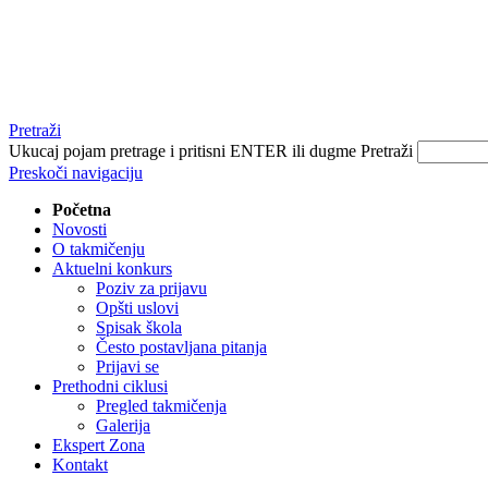
Pretraži
Ukucaj pojam pretrage i pritisni ENTER ili dugme Pretraži
Preskoči navigaciju
Početna
Novosti
O takmičenju
Aktuelni konkurs
Poziv za prijavu
Opšti uslovi
Spisak škola
Često postavljana pitanja
Prijavi se
Prethodni ciklusi
Pregled takmičenja
Galerija
Ekspert Zona
Kontakt